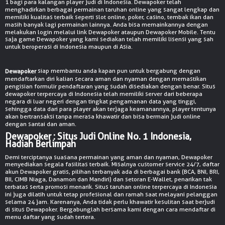
1 bagi para kalangan player judi di Indonesia. Dewapoker telah
© Copyright 2026 dwppkflush.com - All right reserved | 18+
menghadirkan berbagai permainan taruhan online yang sangat lengkap dan
memiliki kualitas terbaik seperti slot online, poker, casino, tembak ikan dan
masih banyak lagi permainan lainnya. Anda bisa memainkannya dengan
melakukan login melalui link Dewapoker ataupun Dewapoker Mobile. Tentu
saja game Dewapoker yang kami sediakan telah memiliki lisensi yang sah
untuk beroperasi di Indonesia maupun di Asia.
siap membantu anda kapan pun untuk bergabung dengan
Dewapoker
mendaftarkan diri kalian secara aman dan nyaman dengan memastikan
pengisian formulir pendaftaran yang sudah disediakan dengan benar. Situs
dewapoker terpercaya di Indonesia telah memiliki server dari beberapa
negara di luar negeri dengan tingkat pengamanan data yang tinggi,
sehingga data dari para player akan terjaga keamanannya, player tentunya
akan bertransaksi tanpa merasa khawatir dan bisa bermain judi online
dengan santai dan aman.
Dewapoker : Situs Judi Online No. 1 Indonesia,
Hadiah Berlimpah
Demi terciptanya suasana permainan yang aman dan nyaman, Dewapoker
menyediakan segala fasilitas terbaik. Misalnya customer service 24/7, daftar
akun Dewapoker gratis, pilihan terbanyak ada di berbagai bank (BCA, BNI, BRI,
BII, CIMB Niaga, Danamon dan Mandiri) dan setoran E-Wallet, penarikan tak
terbatas serta promosi menarik. Situs taruhan online terpercaya di Indonesia
ini juga dilatih untuk tetap profesional dan ramah saat melayani pelanggan
selama 24 jam. Karenanya, Anda tidak perlu khawatir kesulitan saat berjudi
di situs Dewapoker. Bergabunglah bersama kami dengan cara mendaftar di
menu daftar yang sudah tertera.