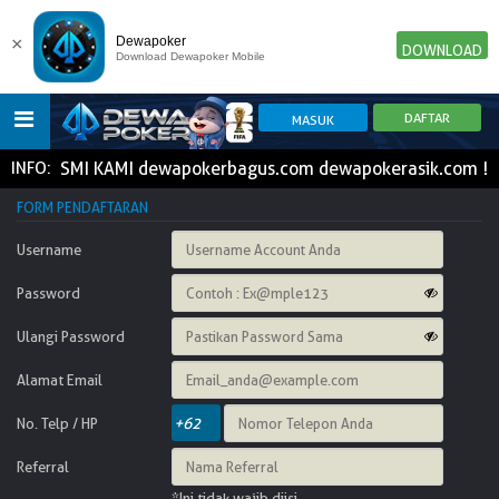
×
Dewapoker
DOWNLOAD
Download Dewapoker Mobile
LINK RESMI KAMI dewapokerbagus.com dewapokerasik.com !!
INFO:
HOME
FORM PENDAFTARAN
Username
POKER
SLOT GAME
IDN E-LOTTERY
Password
NEW
NEW
Ulangi Password
SPORTBOOK
LIVE CASINO
IDNLIVE
NEW
Alamat Email
TOGEL
ESPORTS
ARCADE
No. Telp / HP
NEW
NEW
NEW
Referral
TEMBAK IKAN
IDNRAFFLE
IDNTRADE
*Ini tidak wajib diisi