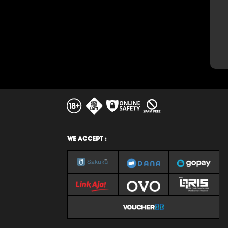
WE ACCEPT :