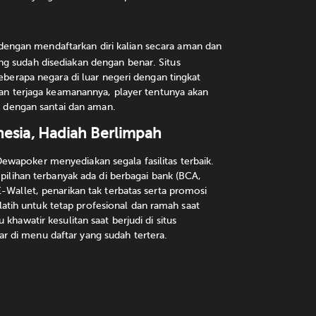
ngan mendaftarkan diri kalian secara aman dan
g sudah disediakan dengan benar. Situs
eberapa negara di luar negeri dengan tingkat
kan terjaga keamanannya, player tentunya akan
e dengan santai dan aman.
nesia, Hadiah Berlimpah
wapoker menyediakan segala fasilitas terbaik.
pilihan terbanyak ada di berbagai bank (BCA,
-Wallet, penarikan tak terbatas serta promosi
ilatih untuk tetap profesional dan ramah saat
hawatir kesulitan saat berjudi di situs
 di menu daftar yang sudah tertera.