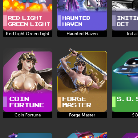
Red Light Green Light
Haunted Haven
Initia
Coin Fortune
Forge Master
SO