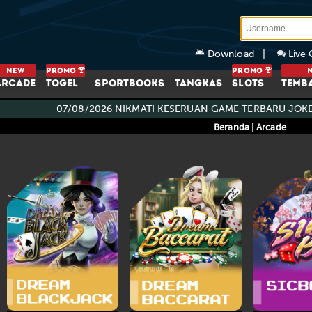
Download |
Live
NEW
PROMO
PROMO
ARCADE
TOGEL
SPORTBOOKS
TANGKAS
SLOTS
TEMB
07/08/2026
NIKMATI KESERUAN GAME TERBARU JOKERCASH !!! 
Beranda | Arcade