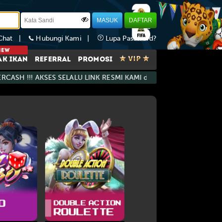
MASUK
 Chat |
Hubungi Kami |
Lupa Password?
NEW
AK IKAN
REFERRAL
PROMOSI
AKSES SELALU LINK RESMI KAMI dewapokerbagus.com dewapoker