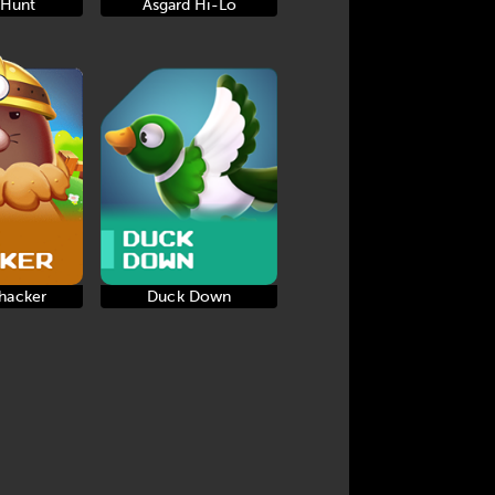
Hunt
Asgard Hi-Lo
hacker
Duck Down