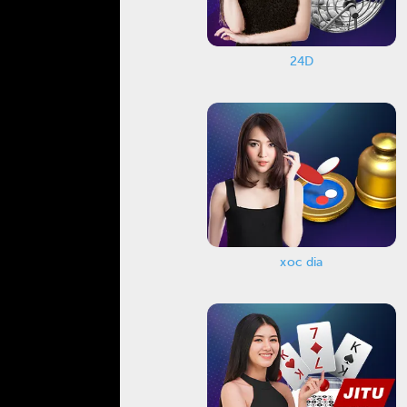
24D
xoc dia