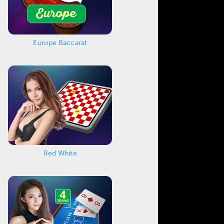
Europe Baccarat
Red White