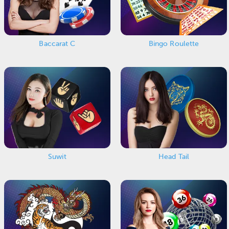
Baccarat C
Bingo Roulette
Suwit
Head Tail