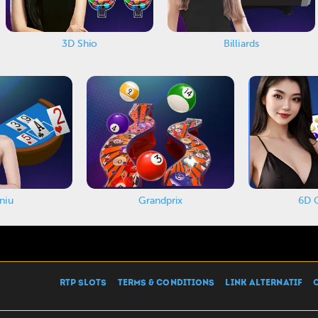
3D Shio
Billiards
niu
Grandprix
6D 
RTP SLOTS
TERMS & CONDITIONS
LINK ALTERNATIF