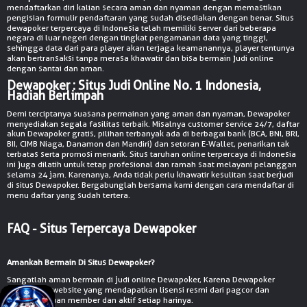
mendaftarkan diri kalian secara aman dan nyaman dengan memastikan
pengisian formulir pendaftaran yang sudah disediakan dengan benar. Situs
dewapoker terpercaya di Indonesia telah memiliki server dari beberapa
negara di luar negeri dengan tingkat pengamanan data yang tinggi,
sehingga data dari para player akan terjaga keamanannya, player tentunya
akan bertransaksi tanpa merasa khawatir dan bisa bermain judi online
dengan santai dan aman.
Dewapoker : Situs Judi Online No. 1 Indonesia,
Hadiah Berlimpah
Demi terciptanya suasana permainan yang aman dan nyaman, Dewapoker
menyediakan segala fasilitas terbaik. Misalnya customer service 24/7, daftar
akun Dewapoker gratis, pilihan terbanyak ada di berbagai bank (BCA, BNI, BRI,
BII, CIMB Niaga, Danamon dan Mandiri) dan setoran E-Wallet, penarikan tak
terbatas serta promosi menarik. Situs taruhan online terpercaya di Indonesia
ini juga dilatih untuk tetap profesional dan ramah saat melayani pelanggan
selama 24 jam. Karenanya, Anda tidak perlu khawatir kesulitan saat berjudi
di situs Dewapoker. Bergabunglah bersama kami dengan cara mendaftar di
menu daftar yang sudah tertera.
FAQ - Situs Terpercaya Dewapoker
Amankah Bermain Di Situs Dewapoker?
Sangatlah aman bermain di judi online Dewapoker, Karena Dewapoker
merupakan website yang mendapatkan lisensi resmi dari pagcor dan
memiliki ribuan member dan aktif setiap harinya.