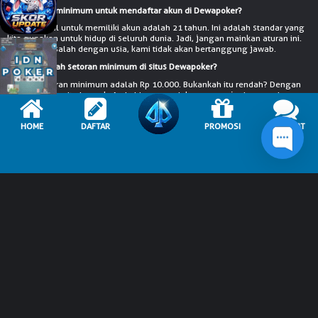
Berapa usia minimum untuk mendaftar akun di Dewapoker?
Usia minimal untuk memiliki akun adalah 21 tahun. Ini adalah standar yang
kita gunakan untuk hidup di seluruh dunia. Jadi, jangan mainkan aturan ini.
Jika ada masalah dengan usia, kami tidak akan bertanggung jawab.
Berapa jumlah setoran minimum di situs Dewapoker?
Jumlah setoran minimum adalah Rp 10.000. Bukankah itu rendah? Dengan
uang yang begitu banyak, Anda bisa memainkan semua jenis permainan
yang disediakan oleh agen judi online DEWAPOKER.
HOME
DAFTAR
PROMOSI
LIVE CHAT
Cara Pembayaran:
Dukungan Perangkat :
Keamanan Terjamin :
© Copyright 2026 dwppkflush.com - All right reserved | 18+