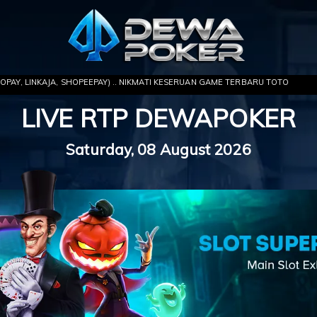
INKAJA, SHOPEEPAY) .. NIKMATI KESERUAN GAME TERBARU TOTO
LIVE RTP DEWAPOKER
Saturday, 08 August 2026