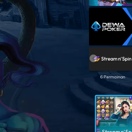
6 Permainan